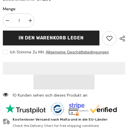
Menge:
Menge
Menge
verringern
erhöhen
für
für
Bruder
Bruder
IN DEN WARENKORB LEGEN
-
-
John
John
Deere
Deere
Ich Stimme Zu Mit
Allgemeine Geschäftsbedingungen
Mähdrescher
Mähdrescher
T670I
T670I
-
-
Spielzeugfahrzeug
Spielzeugfahrzeug
10 Kunden sehen sich dieses Produkt an
Kostenloser Versand nach Malta und in die EU-Länder
Check the Delivery Chart for free shipping conditions