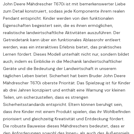
John Deere Mähdrescher T670i ist mit bemerkenswerter Liebe
zum Detail konstruiert, sodass jede Komponente ihrem realen
Pendant entspricht. Kinder werden von den funktionalen
Eigenschaften begeistert sein, die es ihnen ermöglichen,
realistische landwirtschaftliche Aktivitäten auszuführen. Der
Getreidetank kann über ein funktionales Ablassrohr entleert
werden, was ein interaktives Erlebnis bietet, das praktisches
Lernen fördert. Dieses Modell unterhält nicht nur, sondern bildet
auch, indem es Einblicke in die Mechanik landwirtschaftlicher
Geräte und die Bedeutung der Landwirtschaft in unserem
täglichen Leben bietet. Sicherheit hat beim Bruder John Deere
Mähdrescher T670i oberste Priorität. Das Spielzeug ist für Kinder
ab drei Jahren konzipiert und enthält eine Warnung vor kleinen
Teilen, um sicherzustellen, dass es strengen
Sicherheitsstandards entspricht. Eltern können beruhigt sein,
dass ihre Kinder mit einem Produkt spielen, das ihr Wohlbefinden
priorisiert und gleichzeitig Kreativität und Entdeckung fördert.
Die robuste Bauweise dieses Mähdreschers bedeutet, dass er
den Anforderungen sowohl des Innen- als auch des Außenspiels