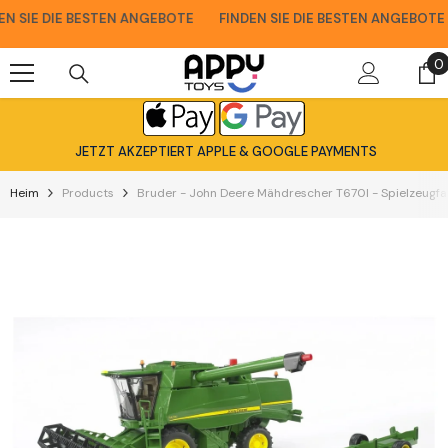
Zum Inhalt Springen
SIE DIE BESTEN ANGEBOTE
FINDEN SIE DIE BESTEN ANGEBOTE
0
0
A
JETZT AKZEPTIERT APPLE & GOOGLE PAYMENTS
Heim
Products
Bruder - John Deere Mähdrescher T670I - Spielzeugf